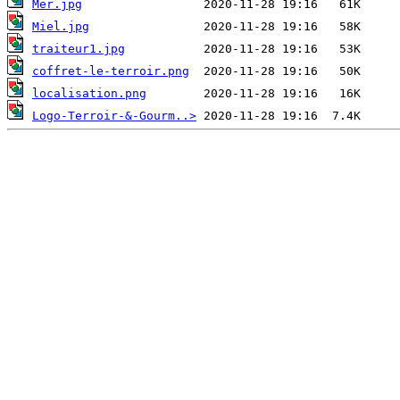
Mer.jpg
Miel.jpg
traiteur1.jpg
coffret-le-terroir.png
localisation.png
Logo-Terroir-&-Gourm..>