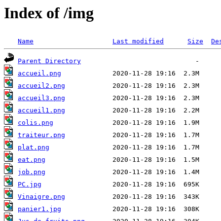
Index of /img
Name
Last modified
Size
De
Parent Directory
accueil.png
accueil2.png
accueil3.png
accueil1.png
colis.png
traiteur.png
plat.png
eat.png
job.png
PC.jpg
Vinaigre.png
panier1.jpg