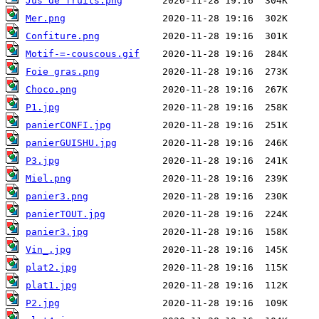
Jus de fruits.png
Mer.png
Confiture.png
Motif-=-couscous.gif
Foie gras.png
Choco.png
P1.jpg
panierCONFI.jpg
panierGUISHU.jpg
P3.jpg
Miel.png
panier3.png
panierTOUT.jpg
panier3.jpg
Vin_.jpg
plat2.jpg
plat1.jpg
P2.jpg