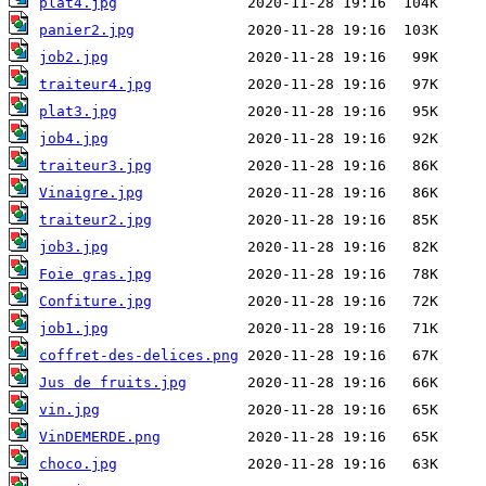
plat4.jpg
panier2.jpg
job2.jpg
traiteur4.jpg
plat3.jpg
job4.jpg
traiteur3.jpg
Vinaigre.jpg
traiteur2.jpg
job3.jpg
Foie gras.jpg
Confiture.jpg
job1.jpg
coffret-des-delices.png
Jus de fruits.jpg
vin.jpg
VinDEMERDE.png
choco.jpg